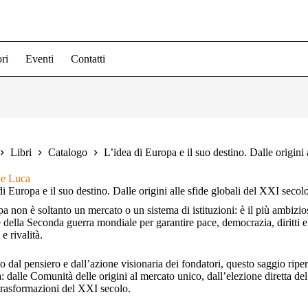
ri
Eventi
Contatti
Libri
Catalogo
L’idea di Europa e il suo destino. Dalle origini
De Luca
di Europa e il suo destino. Dalle origini alle sfide globali del XXI secol
a non è soltanto un mercato o un sistema di istituzioni: è il più ambizios
 della Seconda guerra mondiale per garantire pace, democrazia, diritti e 
 e rivalità.
o dal pensiero e dall’azione visionaria dei fondatori, questo saggio riper
: dalle Comunità delle origini al mercato unico, dall’elezione diretta de
trasformazioni del XXI secolo.