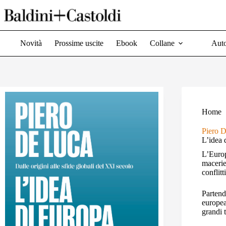
Salta
al
contenuto
Novità
Prossime uscite
Ebook
Collane
Auto
Home
Piero 
L’idea 
L’Europ
macerie
conflitti
Partend
europea
grandi 