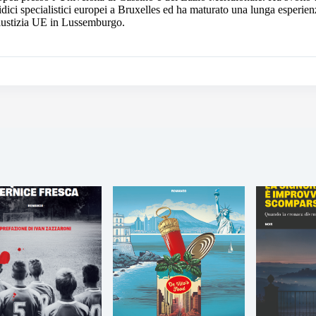
idici specialistici europei a Bruxelles ed ha maturato una lunga esperi
iustizia UE in Lussemburgo.