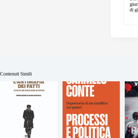
giur
di g
Contenuti Simili