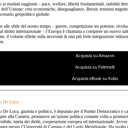
 ai risultati raggiunti – pace, welfare, libertà fondamentali, stabilità 
tà dell’Unione: crisi economiche, diseguaglianze, Brexit, tensioni migrator
cenario geopolitico globale.
te alle sfide del nostro tempo – guerre, competizione tra potenze, rivolu
 al diritto internazionale – l’Europa è chiamata a compiere un nuovo salt
e, il volume riflette sulla necessità di una più forte integrazione istituzi
pa.
Acquista su Amazon
Acquista su Feltrinelli
Acquista eBook su Kobo
ro De Luca
o De Luca, giurista e politico, è deputato per il Partito Democratico e
pee alla Camera, promuove un’azione politica costante volta a promuov
enibile, tutela dei diritti, cooperazione europea ed internazionale. Avvo
pea presso l’Università di Cassino e del Lazio Meridionale. Ha svolto 