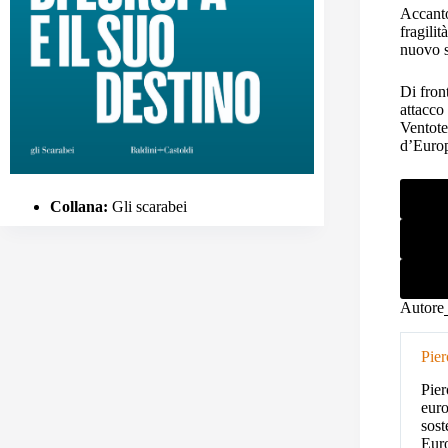
Accanto
fragili
nuovo s
Di fron
attacco
Ventoten
d’Euro
Collana:
Gli scarabei
Autore
Pie
Pier
euro
sost
Euro