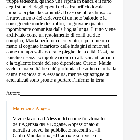
truppe tedesche, quando una rapina in banca e il furto
degli stipendi degli operai del calzaturificio locale
turbano la placida comunità. Il caso sembra chiuso con
il ritrovamento del cadavere di un noto balordo e la
conseguente morte di Graffio, un giovane quanto
ingombrante comunista dalla lingua lunga. Il tutto viene
archiviato come un regolamento di conti tra due
complici, Maida però non è convinto, e per dare una
mano al cognato incaricato delle indagini si muoverà
come un lupo solitario tra le pieghe della città. Così, tra
banchieri senza scrupoli e ricordi di affascinanti amanti
e la tagliente ironia del suo dipendente Curcio, Maida
svelerà una verità ben più profonda che anima e turba la
calma nebbiosa di Alessandria, mentre squadriglie di
aerei alleati sono pronte a portare l’inferno in terra.
Autore
Marenzana Angelo
Vive e lavora ad Alessandria come funzionario
dell’Agenzia delle Dogane. Appassionato di
narrativa breve, ha pubblicato racconti su «Il
Giallo Mondadori», «Urania» e su riviste e