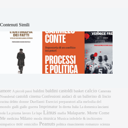
Contenuti Simili
calcio
amore
baldini castoldi
baldini
basket
A piccoli passi
Camerata
castoldi
cinema
Confessioni audaci di un ballerino di liscio
Neandertal
donne
Esercizi preparatori alla melodia del
cucina
delitto
Duellanti
Imprimatur
mondo
gialli
giallo
guerra
In diretta
Italia
La domenica lasciami
Linus
Malaparte. Morte Come
mafia
sola
La piuma
lavoro
Le lupe
musica
Me
Milano
moda
medicina
Musica infedele & inchiostro
Peanuts
noir
omicidio
romanzo
simpatico
politica
rinascimento
scienza