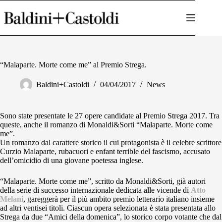
Salta
al
contenuto
“Malaparte. Morte come me” al Premio Strega.
Baldini+Castoldi
04/04/2017
News
Sono state presentate le 27 opere candidate al Premio Strega 2017. Tra
queste, anche il romanzo di Monaldi&Sorti “Malaparte. Morte come
me”.
Un romanzo dal carattere storico il cui protagonista è il celebre scrittore
Curzio Malaparte, rubacuori e enfant terrible del fascismo, accusato
dell’omicidio di una giovane poetessa inglese.
“Malaparte. Morte come me”, scritto da Monaldi&Sorti, già autori
della serie di successo internazionale dedicata alle vicende di
Atto
Melani
, gareggerà per il più ambito premio letterario italiano insieme
ad altri ventisei titoli. Ciascun opera selezionata è stata presentata allo
Strega da due “Amici della domenica”, lo storico corpo votante che dal