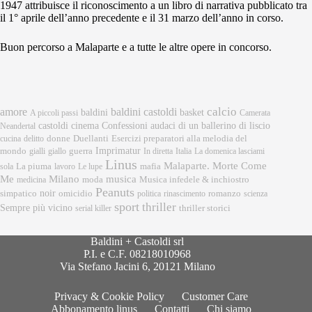
1947 attribuisce il riconoscimento a un libro di narrativa pubblicato tra
il 1° aprile dell’anno precedente e il 31 marzo dell’anno in corso.
Buon percorso a Malaparte e a tutte le altre opere in concorso.
calcio
amore
baldini castoldi
baldini
basket
A piccoli passi
Camerata
castoldi
cinema
Confessioni audaci di un ballerino di liscio
Neandertal
donne
Esercizi preparatori alla melodia del
cucina
delitto
Duellanti
Imprimatur
mondo
gialli
giallo
guerra
In diretta
Italia
La domenica lasciami
Linus
Malaparte. Morte Come
mafia
sola
La piuma
lavoro
Le lupe
musica
Me
Milano
moda
medicina
Musica infedele & inchiostro
Peanuts
noir
omicidio
romanzo
simpatico
politica
rinascimento
scienza
sport
thriller
Sempre più vicino
serial killer
thriller storici
Baldini + Castoldi srl
P.I. e C.F. 08218010968
Via Stefano Jacini 6, 20121 Milano
Privacy & Cookie Policy
Customer Care
Abbonamento linus
Contatti
Chi siamo