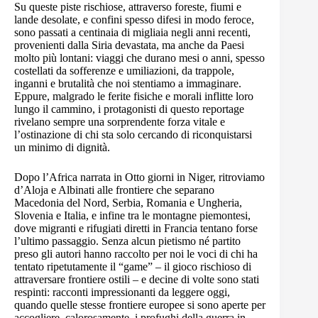
Su queste piste rischiose, attraverso foreste, fiumi e
lande desolate, e confini spesso difesi in modo feroce,
sono passati a centinaia di migliaia negli anni recenti,
provenienti dalla Siria devastata, ma anche da Paesi
molto più lontani: viaggi che durano mesi o anni, spesso
costellati da sofferenze e umiliazioni, da trappole,
inganni e brutalità che noi stentiamo a immaginare.
Eppure, malgrado le ferite fisiche e morali inflitte loro
lungo il cammino, i protagonisti di questo reportage
rivelano sempre una sorprendente forza vitale e
l’ostinazione di chi sta solo cercando di riconquistarsi
un minimo di dignità.
Dopo l’Africa narrata in Otto giorni in Niger, ritroviamo
d’Aloja e Albinati alle frontiere che separano
Macedonia del Nord, Serbia, Romania e Ungheria,
Slovenia e Italia, e infine tra le montagne piemontesi,
dove migranti e rifugiati diretti in Francia tentano forse
l’ultimo passaggio. Senza alcun pietismo né partito
preso gli autori hanno raccolto per noi le voci di chi ha
tentato ripetutamente il “game” – il gioco rischioso di
attraversare frontiere ostili – e decine di volte sono stati
respinti: racconti impressionanti da leggere oggi,
quando quelle stesse frontiere europee si sono aperte per
accogliere, calorosamente, i profughi della guerra in