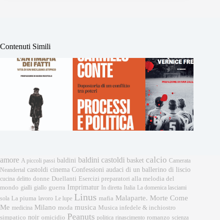
Contenuti Simili
calcio
amore
baldini castoldi
baldini
basket
A piccoli passi
Camerata
castoldi
cinema
Confessioni audaci di un ballerino di liscio
Neandertal
donne
Esercizi preparatori alla melodia del
cucina
delitto
Duellanti
Imprimatur
mondo
gialli
giallo
guerra
In diretta
Italia
La domenica lasciami
Linus
Malaparte. Morte Come
mafia
sola
La piuma
lavoro
Le lupe
musica
Me
Milano
moda
medicina
Musica infedele & inchiostro
Peanuts
noir
omicidio
romanzo
simpatico
politica
rinascimento
scienza