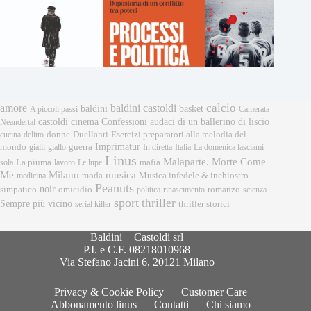
calcio
amore
baldini castoldi
baldini
basket
A piccoli passi
Camerata
castoldi
cinema
Confessioni audaci di un ballerino di liscio
Neandertal
donne
Esercizi preparatori alla melodia del
cucina
delitto
Duellanti
Imprimatur
mondo
gialli
giallo
guerra
In diretta
Italia
La domenica lasciami
Linus
Malaparte. Morte Come
mafia
sola
La piuma
lavoro
Le lupe
musica
Me
Milano
moda
medicina
Musica infedele & inchiostro
Peanuts
noir
omicidio
romanzo
simpatico
politica
rinascimento
scienza
sport
thriller
Sempre più vicino
serial killer
thriller storici
Baldini + Castoldi srl
P.I. e C.F. 08218010968
Via Stefano Jacini 6, 20121 Milano
Privacy & Cookie Policy
Customer Care
Abbonamento linus
Contatti
Chi siamo