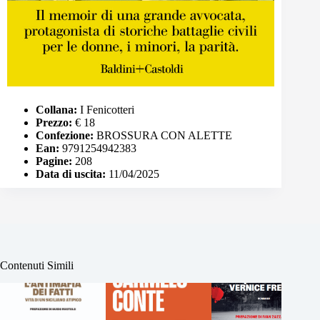
Collana:
I Fenicotteri
Prezzo:
€ 18
Confezione:
BROSSURA CON ALETTE
Ean:
9791254942383
Pagine:
208
Data di uscita:
11/04/2025
Contenuti Simili