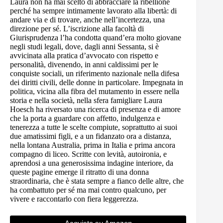
Laura non ha mai scelto di abbracciare la ribellione
perché ha sempre intimamente lavorato alla libertà: di
andare via e di trovare, anche nell’incertezza, una
direzione per sé. L’iscrizione alla facoltà di
Giurisprudenza l’ha condotta quand’era molto giovane
negli studi legali, dove, dagli anni Sessanta, si è
avvicinata alla pratica d’avvocato con rispetto e
personalità, divenendo, in anni caldissimi per le
conquiste sociali, un riferimento nazionale nella difesa
dei diritti civili, delle donne in particolare. Impegnata in
politica, vicina alla fibra del mutamento in essere nella
storia e nella società, nella sfera famigliare Laura
Hoesch ha riversato una ricerca di presenza e di amore
che la porta a guardare con affetto, indulgenza e
tenerezza a tutte le scelte compiute, soprattutto ai suoi
due amatissimi figli, e a un fidanzato ora a distanza,
nella lontana Australia, prima in Italia e prima ancora
compagno di liceo. Scritte con levità, autoironia, e
aprendosi a una generosissima indagine interiore, da
queste pagine emerge il ritratto di una donna
straordinaria, che è stata sempre a fianco delle altre, che
ha combattuto per sé ma mai contro qualcuno, per
vivere e raccontarlo con fiera leggerezza.