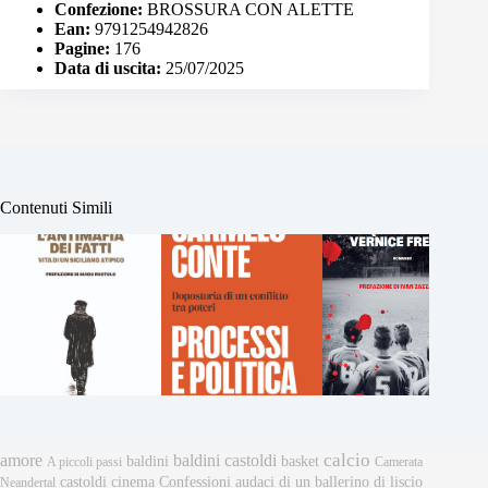
Confezione:
BROSSURA CON ALETTE
Ean:
9791254942826
Pagine:
176
Data di uscita:
25/07/2025
Contenuti Simili
calcio
amore
baldini castoldi
baldini
basket
A piccoli passi
Camerata
castoldi
cinema
Confessioni audaci di un ballerino di liscio
Neandertal