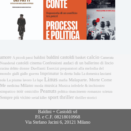
calcio
amore
baldini castoldi
baldini
basket
A piccoli passi
Camerata
castoldi
cinema
Confessioni audaci di un ballerino di liscio
Neandertal
donne
Esercizi preparatori alla melodia del
cucina
delitto
Duellanti
Imprimatur
mondo
gialli
giallo
guerra
In diretta
Italia
La domenica lasciami
Linus
Malaparte. Morte Come
mafia
sola
La piuma
lavoro
Le lupe
musica
Me
Milano
moda
medicina
Musica infedele & inchiostro
Peanuts
noir
omicidio
romanzo
simpatico
politica
rinascimento
scienza
sport
thriller
Sempre più vicino
serial killer
thriller storici
Baldini + Castoldi srl
P.I. e C.F. 08218010968
Via Stefano Jacini 6, 20121 Milano