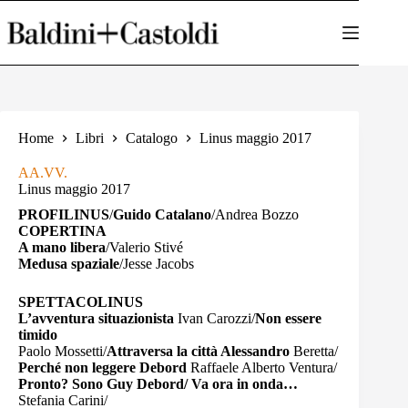
Salta
al
contenuto
Home
Libri
Catalogo
Linus maggio 2017
AA.VV.
Linus maggio 2017
PROFILINUS
/
Guido Catalano
/Andrea Bozzo
COPERTINA
A mano libera
/Valerio Stivé
Medusa spaziale
/Jesse Jacobs
SPETTACOLINUS
L’avventura situazionista
Ivan Carozzi/
Non essere
timido
Paolo Mossetti/
Attraversa la città Alessandro
Beretta/
Perché non leggere Debord
Raffaele Alberto Ventura/
Pronto? Sono Guy Debord/ Va ora in onda…
Stefania Carini/