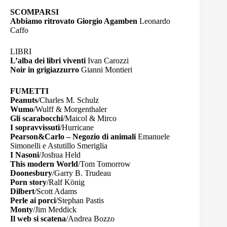
SCOMPARSI
Abbiamo ritrovato Giorgio Agamben
Leonardo
Caffo
LIBRI
L’alba dei libri viventi
Ivan Carozzi
Noir in grigiazzurro
Gianni Montieri
FUMETTI
Peanuts
/Charles M. Schulz
Wumo
/Wulff & Morgenthaler
Gli scarabocchi
/Maicol & Mirco
I sopravvissuti
/Hurricane
Pearson&Carlo – Negozio di animali
Emanuele
Simonelli e Astutillo Smeriglia
I Nasoni
/Joshua Held
This modern World
/Tom Tomorrow
Doonesbury
/Garry B. Trudeau
Porn story
/Ralf König
Dilbert
/Scott Adams
Perle ai porci
/Stephan Pastis
Monty
/Jim Meddick
Il web si scatena
/Andrea Bozzo