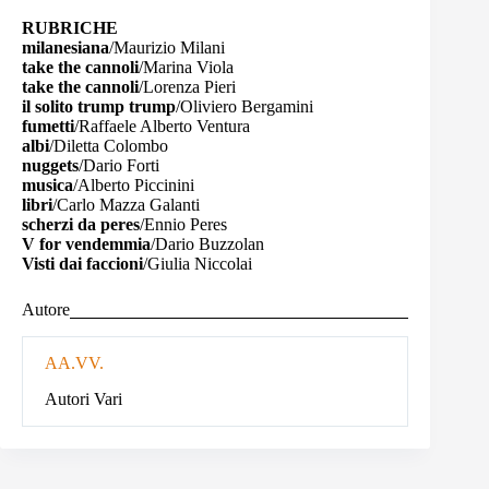
RUBRICHE
milanesiana
/Maurizio Milani
take the cannoli
/Marina Viola
take the cannoli
/Lorenza Pieri
il solito trump trump
/Oliviero Bergamini
fumetti
/Raffaele Alberto Ventura
albi
/Diletta Colombo
nuggets
/Dario Forti
musica
/Alberto Piccinini
libri
/Carlo Mazza Galanti
scherzi da peres
/Ennio Peres
V for vendemmia
/Dario Buzzolan
Visti dai faccioni
/Giulia Niccolai
Autore
AA.VV.
Autori Vari