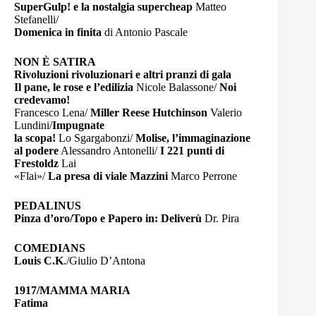
SuperGulp! e la nostalgia supercheap
Matteo
Stefanelli/
Domenica in finita
di Antonio Pascale
NON È SATIRA
Rivoluzioni rivoluzionari e altri pranzi di gala
Il pane, le rose e l’edilizia
Nicole Balassone/
Noi
credevamo!
Francesco Lena/
Miller Reese Hutchinson
Valerio
Lundini/
Impugnate
la scopa!
Lo Sgargabonzi/
Molise, l’immaginazione
al podere
Alessandro Antonelli/
I 221 punti di
Frestoldz
Lai
«Flai»/
La presa di viale Mazzini
Marco Perrone
PEDALINUS
Pinza d’oro/Topo e Papero in: Deliverù
Dr. Pira
COMEDIANS
Louis C.K
./Giulio D’Antona
1917/MAMMA MARIA
Fatima