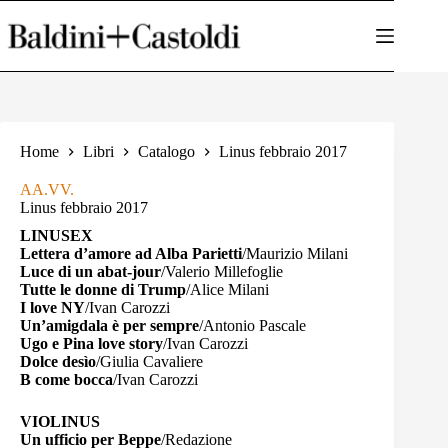
Salta
al
contenuto
Home
Libri
Catalogo
Linus febbraio 2017
AA.VV.
Linus febbraio 2017
LINUSEX
Lettera d’amore ad Alba Parietti
/Maurizio Milani
Luce di un abat-jour
/Valerio Millefoglie
Tutte le donne di Trump
/Alice Milani
I love NY
/Ivan Carozzi
Un’amigdala è per sempre
/Antonio Pascale
Ugo e Pina love story
/Ivan Carozzi
Dolce desìo
/Giulia Cavaliere
B come bocca
/Ivan Carozzi
VIOLINUS
Un ufficio per Beppe
/Redazione