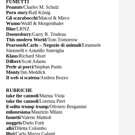
FUMETTI
Peanuts
/Charles M. Schulz
Porn story
/Ralf König
Gli scarabocchi
/Maicol & Mirco
Wumo
/Wulff & Morgenthaler
Blue
/LRNZ
Doonesbury
/Garry B. Trudeau
This modern World
/Tom Tomorrow
Pearson&Carlo – Negozio di animali
/Emanuele
Simonelli e Astutillo Smeriglia
Klaus
/Richard Short
Dilbert
/Scott Adams
Perle ai porci
/Stephan Pastis
Monty
/Jim Meddick
Il web si scatena
/Andrea Bozzo
RUBRICHE
take the cannoli
/Marina Viola
take the cannoli
/Lorenza Pieri
il solito trump trump
/Oliviero Bergamini
milanesiana
/Maurizio Milani
fumetti
/Valerio Mattioli
nuggets
/Dario Forti
albi
/Diletta Colombo
libri
/Carlo Mazza Galanti