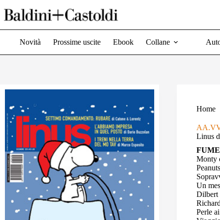
Salta
al
contenuto
Novità
Prossime uscite
Ebook
Collane
Auto
Home
AA.VV
Linus 
FUME
Monty 
Peanut
Sopravv
Un mese
Dilbert
Richar
Perle a