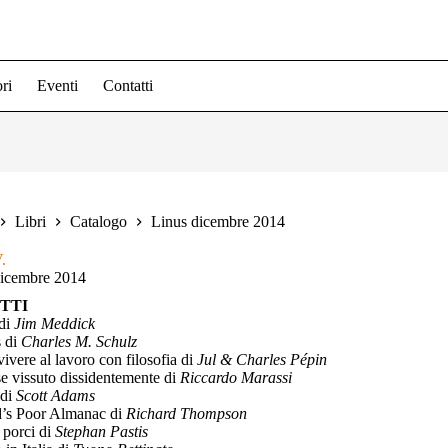
ri
Eventi
Contatti
Libri
Catalogo
Linus dicembre 2014
.
dicembre 2014
TTI
di
Jim Meddick
s di
Charles M. Schulz
ivere al lavoro con filosofia di
Jul & Charles Pépin
 vissuto dissidentemente di
Riccardo Marassi
 di
Scott Adams
d’s Poor Almanac di
Richard Thompson
i porci di
Stephan Pastis