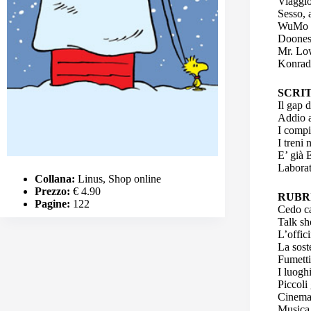
Viaggio
Sesso, 
WuMo 
Doones
Mr. Lo
Konrad 
SCRIT
Il gap d
Addio 
I compi
I treni
E’ già 
Laborat
Collana:
Linus, Shop online
Prezzo:
€ 4.90
RUBR
Pagine:
122
Cedo c
Talk sh
L’offic
La sost
Fumetti
I luogh
Piccoli
Cinema
Musica