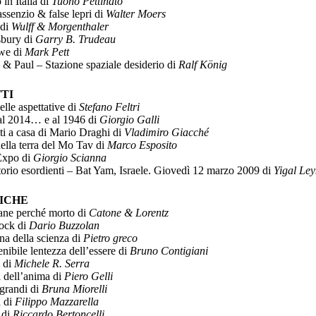
 in Italia di
Tuono Pettinato
assenzio & false lepri di
Walter Moers
di
Wulff & Morgenthaler
bury di
Garry B. Trudeau
we di
Mark Pett
& Paul – Stazione spaziale desiderio di
Ralf König
TI
elle aspettative di
Stefano Feltri
al 2014… e al 1946 di
Giorgio Galli
ti a casa di Mario Draghi di
Vladimiro Giacché
 nella terra del Mo Tav di
Marco Esposito
Expo di
Giorgio Scianna
orio esordienti – Bat Yam, Israele. Giovedì 12 marzo 2009 di
Yigal Ley
ICHE
ane perché morto di
Catone & Lorentz
ock di
Dario Buzzolan
ina della scienza di
Pietro greco
enibile lentezza dell’essere di
Bruno Contigiani
 di
Michele R. Serra
i dell’anima di
Piero Gelli
 grandi di
Bruna Miorelli
 di
Filippo Mazzarella
 di
Riccardo Bertoncelli