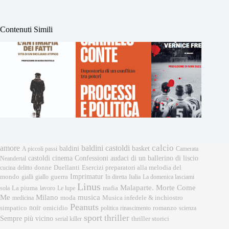
Contenuti Simili
calcio
amore
baldini castoldi
baldini
basket
A piccoli passi
Camerata
castoldi
cinema
Confessioni audaci di un ballerino di liscio
Neandertal
donne
Esercizi preparatori alla melodia del
cucina
delitto
Duellanti
Imprimatur
mondo
gialli
giallo
guerra
In diretta
Italia
La domenica lasciami
Linus
Malaparte. Morte Come
mafia
sola
La piuma
lavoro
Le lupe
musica
Me
Milano
moda
medicina
Musica infedele & inchiostro
Peanuts
noir
omicidio
romanzo
simpatico
politica
rinascimento
scienza
sport
thriller
Sempre più vicino
serial killer
thriller storici