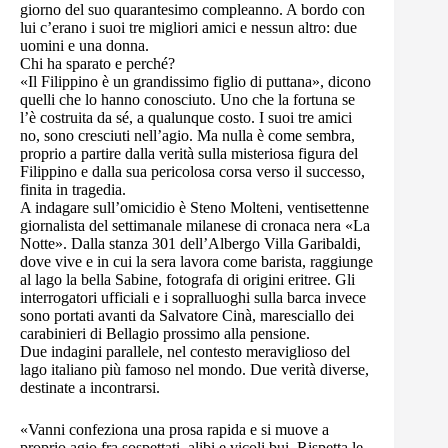
giorno del suo quarantesimo compleanno. A bordo con
lui c’erano i suoi tre migliori amici e nessun altro: due
uomini e una donna.
Chi ha sparato e perché?
«Il Filippino è un grandissimo figlio di puttana», dicono
quelli che lo hanno conosciuto. Uno che la fortuna se
l’è costruita da sé, a qualunque costo. I suoi tre amici
no, sono cresciuti nell’agio. Ma nulla è come sembra,
proprio a partire dalla verità sulla misteriosa figura del
Filippino e dalla sua pericolosa corsa verso il successo,
finita in tragedia.
A indagare sull’omicidio è Steno Molteni, ventisettenne
giornalista del settimanale milanese di cronaca nera «La
Notte». Dalla stanza 301 dell’Albergo Villa Garibaldi,
dove vive e in cui la sera lavora come barista, raggiunge
al lago la bella Sabine, fotografa di origini eritree. Gli
interrogatori ufficiali e i sopralluoghi sulla barca invece
sono portati avanti da Salvatore Cinà, maresciallo dei
carabinieri di Bellagio prossimo alla pensione.
Due indagini parallele, nel contesto meraviglioso del
lago italiano più famoso nel mondo. Due verità diverse,
destinate a incontrarsi.
«Vanni confeziona una prosa rapida e si muove a
proprio agio fra sospettati, alibi e vicoli bui. Rispetta le