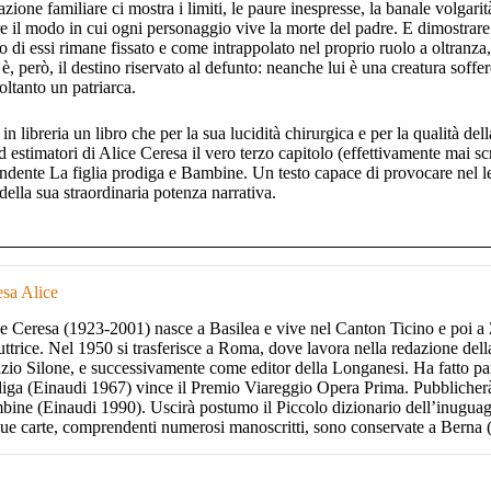
azione familiare ci mostra i limiti, le paure inespresse, la banale volgari
are il modo in cui ogni personaggio vive la morte del padre. E dimostrare 
o di essi rimane fissato e come intrappolato nel proprio ruolo a oltranz
è, però, il destino riservato al defunto: neanche lui è una creatura soffer
oltanto un patriarca.
in libreria un libro che per la sua lucidità chirurgica e per la qualità de
ed estimatori di Alice Ceresa il vero terzo capitolo (effettivamente mai scri
dente La figlia prodiga e Bambine. Un testo capace di provocare nel le
della sua straordinaria potenza narrativa.
sa Alice
e Ceresa (1923-2001) nasce a Basilea e vive nel Canton Ticino e poi a
uttrice. Nel 1950 si trasferisce a Roma, dove lavora nella redazione dell
zio Silone, e successivamente come editor della Longanesi. Ha fatto pa
iga (Einaudi 1967) vince il Premio Viareggio Opera Prima. Pubblicherà
ine (Einaudi 1990). Uscirà postumo il Piccolo dizionario dell’inugua
ue carte, comprendenti numerosi manoscritti, sono conservate a Berna 