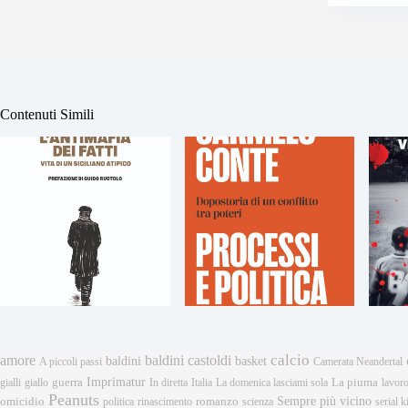
Contenuti Simili
calcio
amore
baldini castoldi
baldini
basket
A piccoli passi
Camerata Neandertal
Imprimatur
gialli
giallo
guerra
In diretta
Italia
La domenica lasciami sola
La piuma
lavor
Peanuts
Sempre più vicino
omicidio
romanzo
politica
rinascimento
scienza
serial ki