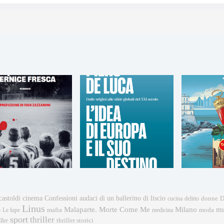
castoldi
cinema
Confessioni audaci di un ballerino di liscio
donne
cucina
delitto
D
Linus
mu
Malaparte. Morte Come Me
Milano
mafia
moda
o
Le lupe
medicina
sport
thriller
ller
thriller storici