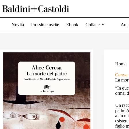
Salta
al
contenuto
Novità
Prossime uscite
Ebook
Collane
Auto
Home
Ceresa 
La mort
“In que
ormai d
Un racc
padre A
a un nu
esister
figlio 