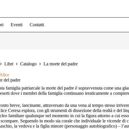
ri
Eventi
Contatti
Libri
Catalogo
La morte del padre
Alice
e del padre
sta famiglia patriarcale la morte del padre è sopravvenuta come una glaci
eserti dove i membri della famiglia continuano ieraticamente a compiere
onto breve, lancinante, attraversato da una vena al tempo stesso irriver
lice Ceresa esplora, con gli strumenti di dissezione della realtà e del l
cleo familiare qualunque nel momento in cui la figura attorno a cui esso
e scompare. Seguendo in modo sia corale che individuale le vicende di ci
maschio, la vedova e la figlia minore (personaggio autobiografico) – l’au