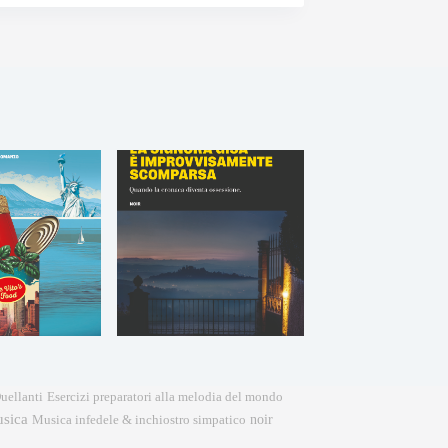
Esercizi preparatori alla melodia del mondo
uellanti
sica
noir
Musica infedele & inchiostro simpatico