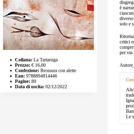
disgreg
è narr
ciascun
diverso 
solo e s
Ritorna 
critici 
compren
per via 
Collana:
La Tartaruga
Prezzo:
€ 16,00
Autore
Confezione:
Brossura con alette
Ean:
9788894814446
Cere
Pagine:
80
Data di uscita:
02/12/2022
Alic
trad
Igna
prod
Bamb
Le s