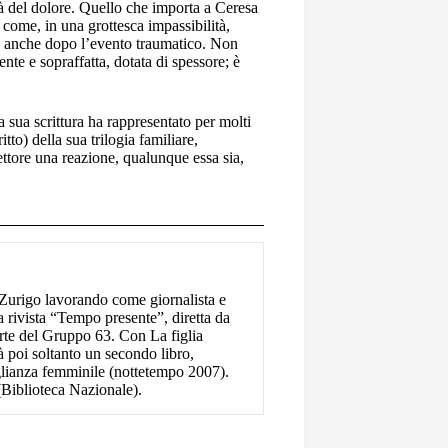
tà del dolore. Quello che importa a Ceresa
come, in una grottesca impassibilità,
a, anche dopo l’evento traumatico. Non
ente e sopraffatta, dotata di spessore; è
lla sua scrittura ha rappresentato per molti
tto) della sua trilogia familiare,
ttore una reazione, qualunque essa sia,
 Zurigo lavorando come giornalista e
a rivista “Tempo presente”, diretta da
rte del Gruppo 63. Con La figlia
 poi soltanto un secondo libro,
glianza femminile (nottetempo 2007).
(Biblioteca Nazionale).