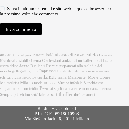
Salva il mio nome, email e sito web in questo browser per
la prossima volta che commento.
Invia commento
calcio
amore
baldini castoldi
baldini
basket
A piccoli passi
Camerata
castoldi
cinema
Confessioni audaci di un ballerino di liscio
Neandertal
donne
Esercizi preparatori alla melodia del
cucina
delitto
Duellanti
Imprimatur
mondo
gialli
giallo
guerra
In diretta
Italia
La domenica lasciami
Linus
Malaparte. Morte Come
mafia
sola
La piuma
lavoro
Le lupe
musica
Me
Milano
moda
medicina
Musica infedele & inchiostro
Peanuts
noir
omicidio
romanzo
simpatico
politica
rinascimento
scienza
sport
thriller
Sempre più vicino
serial killer
thriller storici
Baldini + Castoldi srl
P.I. e C.F. 08218010968
Via Stefano Jacini 6, 20121 Milano