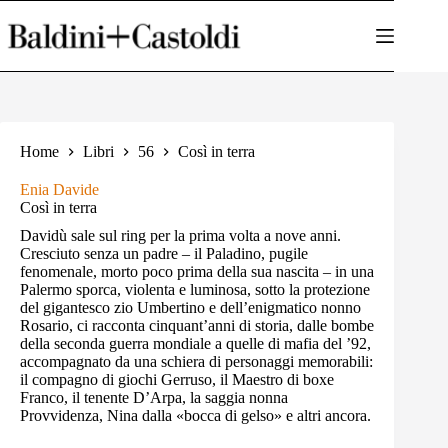
Salta
al
contenuto
Home
Libri
56
Così in terra
Enia Davide
Così in terra
Davidù sale sul ring per la prima volta a nove anni.
Cresciuto senza un padre – il Paladino, pugile
fenomenale, morto poco prima della sua nascita – in una
Palermo sporca, violenta e luminosa, sotto la protezione
del gigantesco zio Umbertino e dell’enigmatico nonno
Rosario, ci racconta cinquant’anni di storia, dalle bombe
della seconda guerra mondiale a quelle di mafia del ’92,
accompagnato da una schiera di personaggi memorabili:
il compagno di giochi Gerruso, il Maestro di boxe
Franco, il tenente D’Arpa, la saggia nonna
Provvidenza, Nina dalla «bocca di gelso» e altri ancora.