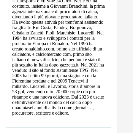
«Tuttosport» e «Il Sole 24 Ore». Nel 1987 ha
costituito, insieme a Giovanni Branchini, la prima
agenzia internazionale di procuratori di calcio,
diventando il più giovane procuratore italiano.
Ha svolto questa attività per trent’anni assistendo
fra gli altri Rui Costa, Pandev, Borgonovo,
Cristiano Zanetti, Pioli, Marchisio, Lucarelli. Nel
1994 ha avviato e sviluppato i contatti per la
procura in Europa di Ronaldo. Nel 1996 ha
creato ronaldinho.com, primo sito ufficiale di un
calciatore, e calciomercato.com, primo sito
italiano di news di calcio, che per anni è stato il
più seguito in Italia dopo gazzetta.it. Nel 2021 ha
venduto il sito al fondo statunitense TPG. Nel
2003 ha scritto 99 giorni, una stagione con la
Fiorentina perduta e nel 2005 Tenetevi il
miliardo. Lucarelli e Livorno, storia d’amore in
53 gol, vendendo oltre 20.000 copie con più
ristampe e una nuova edizione. Dal 2023 è uscito
definitivamente dal mondo del calcio dopo
quarantasei anni di attività come giornalista,
procuratore, scrittore e editore.