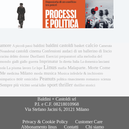
calcio
amore
baldini castoldi
baldini
basket
A piccoli passi
Camerata
castoldi
cinema
Confessioni audaci di un ballerino di liscio
Neandertal
donne
Esercizi preparatori alla melodia del
cucina
delitto
Duellanti
Imprimatur
mondo
gialli
giallo
guerra
In diretta
Italia
La domenica lasciami
Linus
Malaparte. Morte Come
mafia
sola
La piuma
lavoro
Le lupe
musica
Me
Milano
moda
medicina
Musica infedele & inchiostro
Peanuts
noir
omicidio
romanzo
simpatico
politica
rinascimento
scienza
sport
thriller
Sempre più vicino
serial killer
thriller storici
Baldini + Castoldi srl
P.I. e C.F. 08218010968
Via Stefano Jacini 6, 20121 Milano
Privacy & Cookie Policy
Customer Care
Abbonamento linus
Contatti
Chi siamo