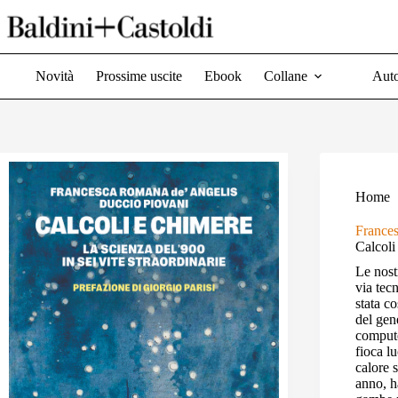
Salta
al
contenuto
Novità
Prossime uscite
Ebook
Collane
Auto
Home
France
Calcoli
Le nost
via tec
stata co
del gen
compute
fioca lu
calore 
anno, h