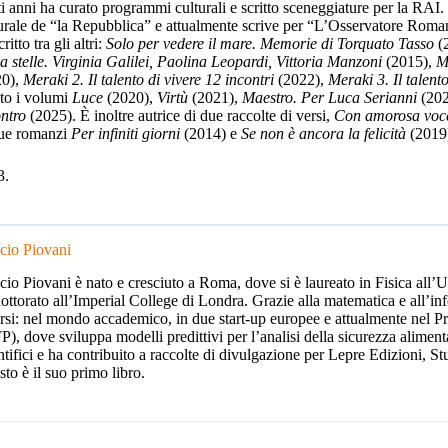
i anni ha curato programmi culturali e scritto sceneggiature per la RAI
urale de “la Repubblica” e attualmente scrive per “L’Osservatore Romano
ritto tra gli altri:
Solo per vedere il mare. Memorie di Torquato Tasso
(
a stelle. Virginia Galilei, Paolina Leopardi, Vittoria Manzoni
(2015),
Me
20),
Meraki 2. Il talento di vivere 12 incontri
(2022),
Meraki 3. Il talento
to i volumi
Luce
(2020),
Virtù
(2021),
Maestro. Per Luca Serianni
(20
ontro
(2025). È inoltre autrice di due raccolte di versi,
Con amorosa voc
due romanzi
Per infiniti giorni
(2014) e
Se non è ancora la felicità
(2019)
cio Piovani
io Piovani è nato e cresciuto a Roma, dove si è laureato in Fisica all’
ottorato all’Imperial College di Londra. Grazie alla matematica e all’inf
rsi: nel mondo accademico, in due start-up europee e attualmente nel
), dove sviluppa modelli predittivi per l’analisi della sicurezza alimen
ntifici e ha contribuito a raccolte di divulgazione per Lepre Edizioni, S
to è il suo primo libro.