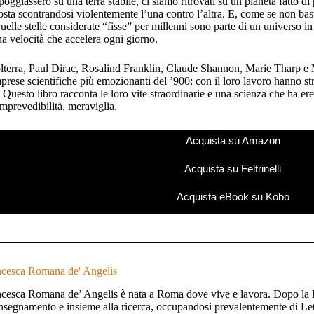
oggiassero su una terra stabile, ci siamo ritrovati su un pianeta fatto d
rosta scontrandosi violentemente l’una contro l’altra. E, come se non ba
uelle stelle considerate “fisse” per millenni sono parte di un universo i
na velocità che accelera ogni giorno.
lterra, Paul Dirac, Rosalind Franklin, Claude Shannon, Marie Tharp e M
mprese scientifiche più emozionanti del ’900: con il loro lavoro hanno st
Questo libro racconta le loro vite straordinarie e una scienza che ha er
imprevedibilità, meraviglia.
Acquista su Amazon
Acquista su Feltrinelli
Acquista eBook su Kobo
ncesca Romana de' Angelis
cesca Romana de’ Angelis è nata a Roma dove vive e lavora. Dopo la la
insegnamento e insieme alla ricerca, occupandosi prevalentemente di Lett