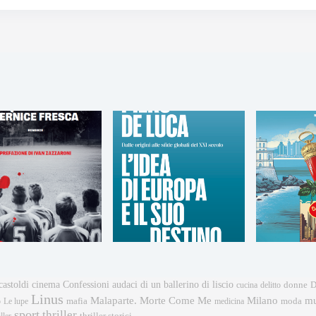
castoldi
cinema
Confessioni audaci di un ballerino di liscio
donne
cucina
delitto
D
Linus
mu
Malaparte. Morte Come Me
Milano
mafia
moda
o
Le lupe
medicina
sport
thriller