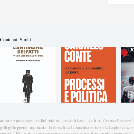
Contenuti Simili
calcio
amore
baldini castoldi
baldini
basket
A piccoli passi
Camerata Neandertal
Imprimatur
gialli
giallo
guerra
In diretta
Italia
La domenica lasciami sola
La piuma
lavor
Peanuts
Sempre più vicino
omicidio
romanzo