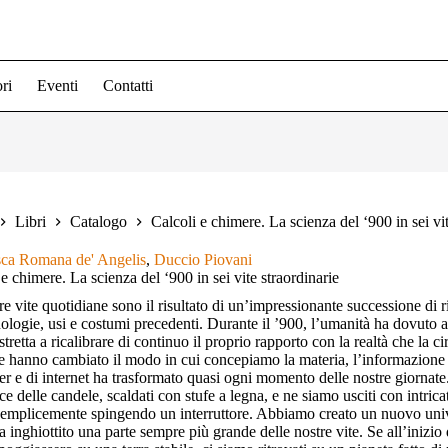
ri
Eventi
Contatti
Libri
Catalogo
Calcoli e chimere. La scienza del ‘900 in sei vit
sca Romana de' Angelis
,
Duccio Piovani
 e chimere. La scienza del ‘900 in sei vite straordinarie
re vite quotidiane sono il risultato di un’impressionante successione di 
nologie, usi e costumi precedenti. Durante il ’900, l’umanità ha dovuto a
stretta a ricalibrare di continuo il proprio rapporto con la realtà che la 
e hanno cambiato il modo in cui concepiamo la materia, l’informazione e la
r e di internet ha trasformato quasi ogni momento delle nostre giornate.
ce delle candele, scaldati con stufe a legna, e ne siamo usciti con intricat
semplicemente spingendo un interruttore. Abbiamo creato un nuovo univ
a inghiottito una parte sempre più grande delle nostre vite. Se all’inizi