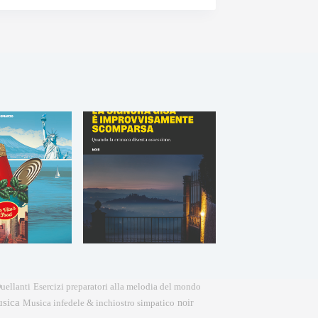
Esercizi preparatori alla melodia del mondo
uellanti
sica
noir
Musica infedele & inchiostro simpatico