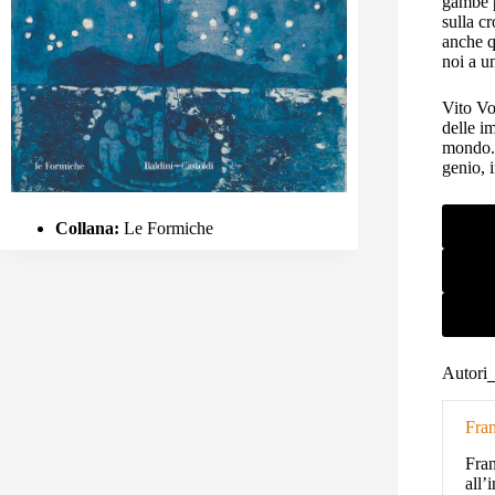
gambe p
sulla c
anche q
noi a u
Vito Vo
delle i
mondo. 
genio, 
Collana:
Le Formiche
Autori
Fra
Fran
all’