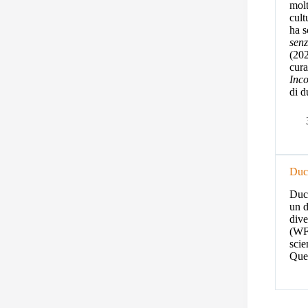
molt
cult
ha sc
senz
(20
cura
Inc
di 
Duc
Ducc
un d
dive
(WFP
scie
Ques