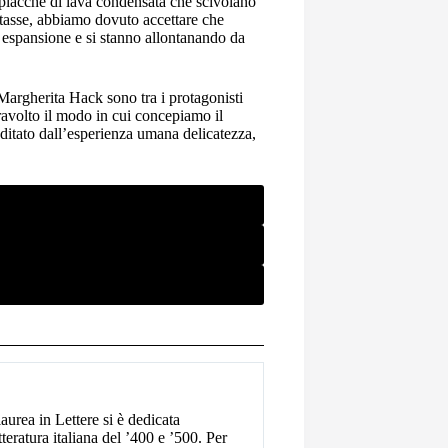
i placche di lava condensata che scivolano
stasse, abbiamo dovuto accettare che
n espansione e si stanno allontanando da
argherita Hack sono tra i protagonisti
ravolto il modo in cui concepiamo il
editato dall’esperienza umana delicatezza,
urea in Lettere si è dedicata
eratura italiana del ’400 e ’500. Per