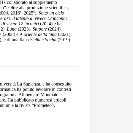
. Ha collaborato al supplemento
”. Oltre alla produzione scientifica,
2004, 2016², 2025³),
Sotto un cielo
raki. Il talento di vivere 12 incontri
 di vivere 12 incontri
(2024) e ha
22),
Luna
(2023),
Stupore
(2024),
e
(2008) e
A oriente della luna
(2021),
, e di una fiaba
Stella e Sacha
(2019).
Università La Sapienza, e ha conseguito
ormatica ha potuto lavorare in contesti
 Programma Alimentare Mondiale
tare. Ha pubblicato numerosi articoli
tudium e la rivista “Prometeo”.