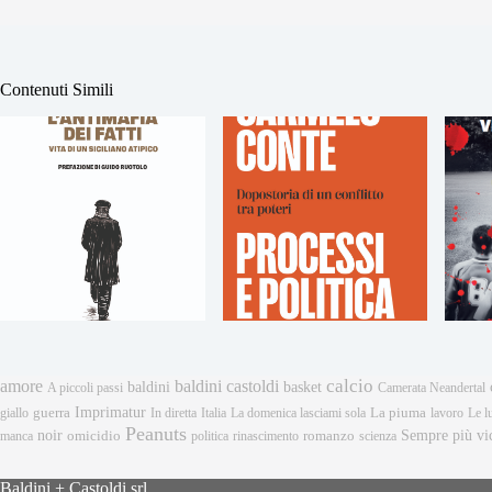
Contenuti Simili
calcio
amore
baldini castoldi
baldini
basket
A piccoli passi
Camerata Neandertal
Imprimatur
giallo
guerra
In diretta
Italia
La domenica lasciami sola
La piuma
lavoro
Le l
Peanuts
Sempre più vi
noir
omicidio
romanzo
manca
politica
rinascimento
scienza
Baldini + Castoldi srl