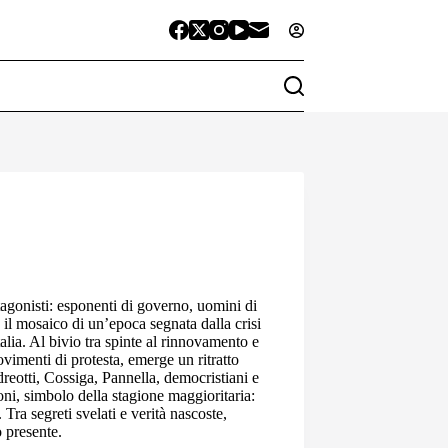
agonisti: esponenti di governo, uomini di
no il mosaico di un’epoca segnata dalla crisi
talia. Al bivio tra spinte al rinnovamento e
ovimenti di protesta, emerge un ritratto
dreotti, Cossiga, Pannella, democristiani e
sconi, simbolo della stagione maggioritaria:
Tra segreti svelati e verità nascoste,
 presente.