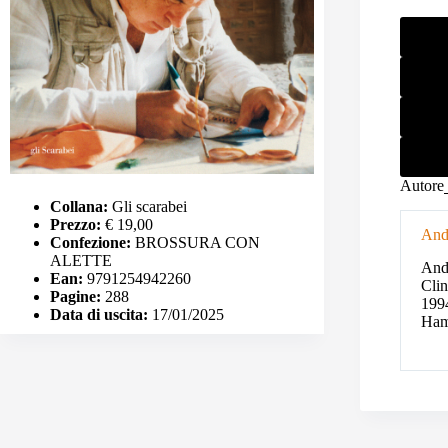
Autore
Collana:
Gli scarabei
Prezzo:
€ 19,00
Andr
Confezione:
BROSSURA CON
ALETTE
Andr
Ean:
9791254942260
Clin
Pagine:
288
1994
Data di uscita:
17/01/2025
Ham