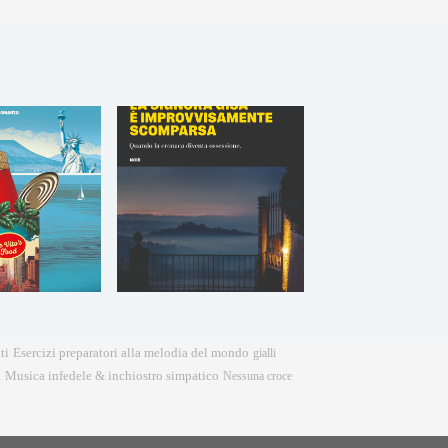
Esercizi preparatori alla melodia del mondo
ti
gialli
a
Musica infedele & inchiostro simpatico
Nessuna croce