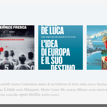
castoldi
cinema
Confessioni audaci di un ballerino di liscio
donne
delitto
Duellan
Linus
music
Malaparte. Morte Come Me
Milano
mafia
moda
upe
medicina
sport
thriller
cino
serial killer
thriller storici