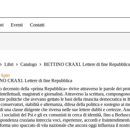
ri
Eventi
Contatti
Libri
Catalogo
BETTINO CRAXI. Lettere di fine Repubblica
Spiri
O CRAXI. Lettere di fine Repubblica
o decennio della «prima Repubblica» rivive attraverso le parole dei prot
 intellettuali, magistrati e giornalisti. Attraverso la scrittura, compongo
rze politiche che avevano gettato le basi della rinascita democratica in I
conservatori, stabilità e alternanza, difesa della politica e sostegno ai m
 di una classe dirigente che riversa nelle sue lettere dubbi e certezze. An
, i socialisti del Psi e gli ex comunisti in cerca di identità, fino a Berlu
ispondenza craxiana intreccia voci, esperienze, accordi e fraintendimenti. 
forma uno spaccato di vita nazionale che ancora oggi influenza il nostro