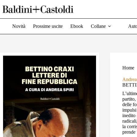
Salta
al
contenuto
Novità
Prossime uscite
Ebook
Collane
Auto
Home
Andrea 
BETTIN
L’ultim
partito,
delle fo
impulsi 
inedito
radicali
la corr
prende 