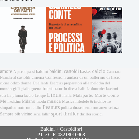
calcio
amore
baldini castoldi
baldini
basket
A piccoli passi
Camerata
castoldi
cinema
Confessioni audaci di un ballerino di liscio
Neandertal
donne
Esercizi preparatori alla melodia del
cucina
delitto
Duellanti
Imprimatur
mondo
gialli
giallo
guerra
In diretta
Italia
La domenica lasciami
Linus
Malaparte. Morte Come
mafia
sola
La piuma
lavoro
Le lupe
musica
Me
Milano
moda
medicina
Musica infedele & inchiostro
Peanuts
noir
omicidio
romanzo
simpatico
politica
rinascimento
scienza
sport
thriller
Sempre più vicino
serial killer
thriller storici
Baldini + Castoldi srl
P.I. e C.F. 08218010968