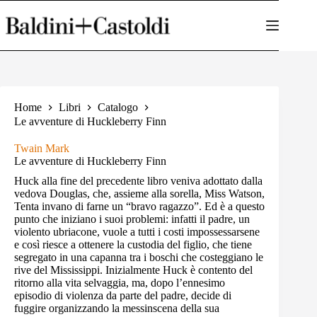
Salta
al
contenuto
Home
Libri
Catalogo
Le avventure di Huckleberry Finn
Twain Mark
Le avventure di Huckleberry Finn
Huck alla fine del precedente libro veniva adottato dalla
vedova Douglas, che, assieme alla sorella, Miss Watson,
Tenta invano di farne un “bravo ragazzo”. Ed è a questo
punto che iniziano i suoi problemi: infatti il padre, un
violento ubriacone, vuole a tutti i costi impossessarsene
e così riesce a ottenere la custodia del figlio, che tiene
segregato in una capanna tra i boschi che costeggiano le
rive del Mississippi. Inizialmente Huck è contento del
ritorno alla vita selvaggia, ma, dopo l’ennesimo
episodio di violenza da parte del padre, decide di
fuggire organizzando la messinscena della sua