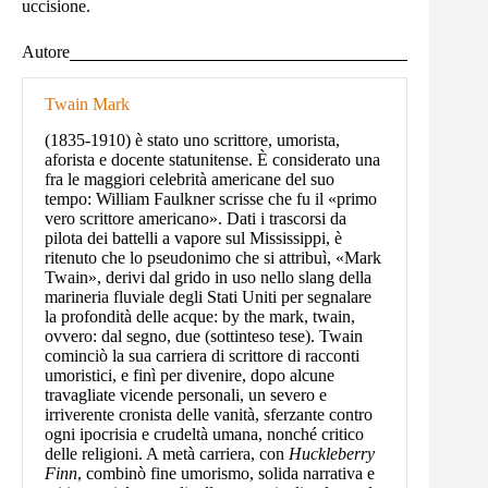
uccisione.
Autore
Twain Mark
(1835-1910) è stato uno scrittore, umorista,
aforista e docente statunitense. È considerato una
fra le maggiori celebrità americane del suo
tempo: William Faulkner scrisse che fu il «primo
vero scrittore americano». Dati i trascorsi da
pilota dei battelli a vapore sul Mississippi, è
ritenuto che lo pseudonimo che si attribuì, «Mark
Twain», derivi dal grido in uso nello slang della
marineria fluviale degli Stati Uniti per segnalare
la profondità delle acque: by the mark, twain,
ovvero: dal segno, due (sottinteso tese). Twain
cominciò la sua carriera di scrittore di racconti
umoristici, e finì per divenire, dopo alcune
travagliate vicende personali, un severo e
irriverente cronista delle vanità, sferzante contro
ogni ipocrisia e crudeltà umana, nonché critico
delle religioni. A metà carriera, con
Huckleberry
Finn
, combinò fine umorismo, solida narrativa e