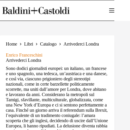
Salta
al
contenuto
Home
Libri
Catalogo
Arrivederci Londra
Enrico Franceschini
Arrivederci Londra
Sono dodici giornalisti europei: un italiano, un francese
e uno spagnolo, una tedesca, un’austriaca e una danese,
e così via, ciascuno prigioniero degli stereotipi
nazionali, come in certe barzellette politicamente
scorrette, ma uniti dall’amore per Londra, dove abitano
e lavorano da anni. Considerano la metropoli sul
Tamigi, sfavillante, multiculturale, globalizzata, come
una New York d’Europa e ci si sentono perfettamente a
casa. Finché un giorno arriva il referendum sulla Brexit,
l’equivalente di un tradimento coniugale: l’amara
scoperta che gli inglesi, decidendo di uscire dall’Unione
Europea, li hanno ripudiati. La delusione diventa rabbia