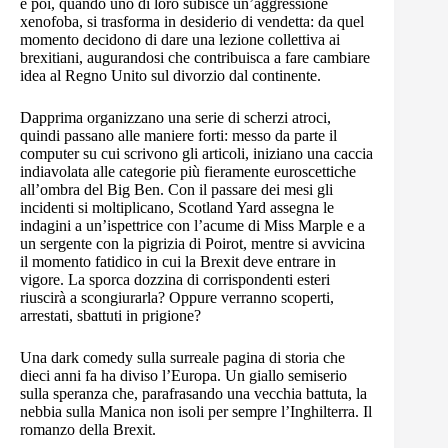
e poi, quando uno di loro subisce un’aggressione
xenofoba, si trasforma in desiderio di vendetta: da quel
momento decidono di dare una lezione collettiva ai
brexitiani, augurandosi che contribuisca a fare cambiare
idea al Regno Unito sul divorzio dal continente.
Dapprima organizzano una serie di scherzi atroci,
quindi passano alle maniere forti: messo da parte il
computer su cui scrivono gli articoli, iniziano una caccia
indiavolata alle categorie più fieramente euroscettiche
all’ombra del Big Ben. Con il passare dei mesi gli
incidenti si moltiplicano, Scotland Yard assegna le
indagini a un’ispettrice con l’acume di Miss Marple e a
un sergente con la pigrizia di Poirot, mentre si avvicina
il momento fatidico in cui la Brexit deve entrare in
vigore. La sporca dozzina di corrispondenti esteri
riuscirà a scongiurarla? Oppure verranno scoperti,
arrestati, sbattuti in prigione?
Una dark comedy sulla surreale pagina di storia che
dieci anni fa ha diviso l’Europa. Un giallo semiserio
sulla speranza che, parafrasando una vecchia battuta, la
nebbia sulla Manica non isoli per sempre l’Inghilterra. Il
romanzo della Brexit.