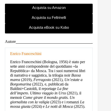
Acquista su Amazon
Acquista su Feltrinelli
Acquista eBook su Kobo
Autore
Enrico Franceschini
Enrico Franceschini (Bologna, 1956) è stato per
sette anni corrispondente del quotidiano «la
Repubblica» da Mosca. Tra i suoi numerosi libri
di narrativa e saggistica, la trilogia noir
Bassa
marea
(2019),
Ferragosto
(2021),
Un’estate a
Borgomarina
(2022), e, pubblicati da
Baldini+Castoldi, il reportage
La fine
dell’impero
.
Ultimo viaggio in Urss
(2021), il
memoir
Come girare il mondo gratis. Un
giornalista con la valigia
(2023) e i romanzi
La
mossa giusta
(2024) e
Le notti di Mosca
(2025).