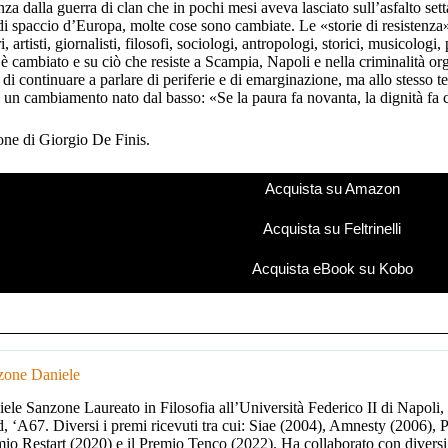
anza dalla guerra di clan che in pochi mesi aveva lasciato sull’asfalto se
di spaccio d’Europa, molte cose sono cambiate. Le «storie di resistenza» 
i, artisti, giornalisti, filosofi, sociologi, antropologi, storici, musicologi,
 è cambiato e su ciò che resiste a Scampia, Napoli e nella criminalità o
 di continuare a parlare di periferie e di emarginazione, ma allo stesso
i un cambiamento nato dal basso: «Se la paura fa novanta, la dignità fa 
one di Giorgio De Finis.
Acquista su Amazon
Acquista su Feltrinelli
Acquista eBook su Kobo
zone Daniele
ele Sanzone Laureato in Filosofia all’Università Federico II di Napoli, è
, ‘A67. Diversi i premi ricevuti tra cui: Siae (2004), Amnesty (2006), 
io Restart (2020) e il Premio Tenco (2022). Ha collaborato con diversi 