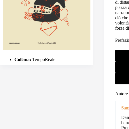
di dist
piazza 
narrator
ciò che
volontà
forza d
Prefazi
Collana:
TempoReale
Autore
San
Dani
band
Prem