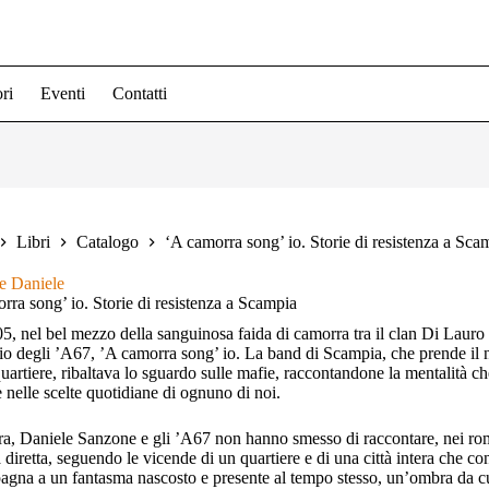
ri
Eventi
Contatti
Libri
Catalogo
‘A camorra song’ io. Storie di resistenza a Sca
e Daniele
rra song’ io. Storie di resistenza a Scampia
5, nel bel mezzo della sanguinosa faida di camorra tra il clan Di Lauro e 
io degli ’A67, ’A camorra song’ io. La band di Scampia, che prende il
 quartiere, ribaltava lo sguardo sulle mafie, raccontandone la mentalità c
e nelle scelte quotidiane di ognuno di noi.
ra, Daniele Sanzone e gli ’A67 non hanno smesso di raccontare, nei rom
a diretta, seguendo le vicende di un quartiere e di una città intera che 
gna a un fantasma nascosto e presente al tempo stesso, un’ombra da cui 