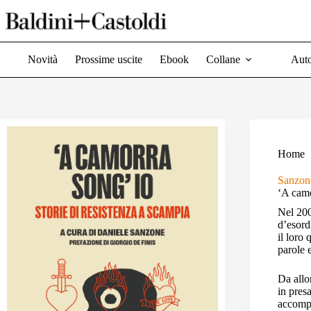
Salta
al
contenuto
Novità
Prossime uscite
Ebook
Collane
Auto
Home
Sanzon
‘A camo
Nel 200
d’esord
il loro
parole 
Da allo
in pres
accompa