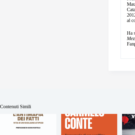
Maur
Cata
2012
al c
Ha s
Mez
Fanp
Contenuti Simili