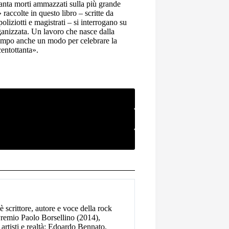
ttanta morti ammazzati sulla più grande
raccolte in questo libro – scritte da
 poliziotti e magistrati – si interrogano su
rganizzata. Un lavoro che nasce dalla
 tempo anche un modo per celebrare la
centottanta».
 scrittore, autore e voce della rock
Premio Paolo Borsellino (2014),
artisti e realtà: Edoardo Bennato,