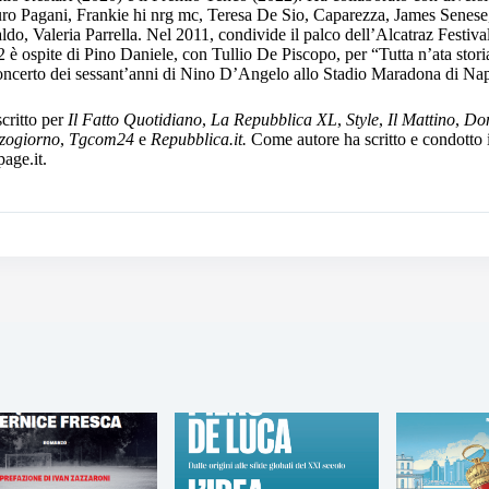
o Pagani, Frankie hi nrg mc, Teresa De Sio, Caparezza, James Senese
ldo, Valeria Parrella. Nel 2011, condivide il palco dell’Alcatraz Festiv
 è ospite di Pino Daniele, con Tullio De Piscopo, per “Tutta n’ata stori
oncerto dei sessant’anni di Nino D’Angelo allo Stadio Maradona di Nap
critto per
Il Fatto Quotidiano
,
La Repubblica XL
,
Style
,
Il Mattino
,
Do
zogiorno
,
Tgcom24
e
Repubblica.it.
Come autore ha scritto e condotto
age.it.