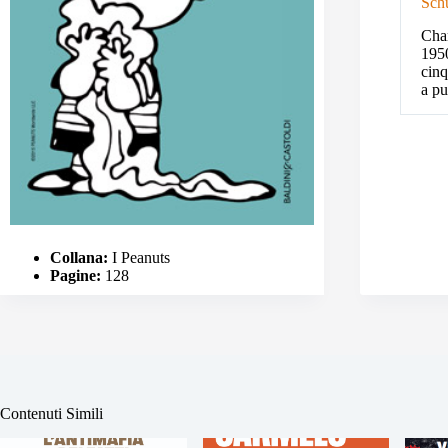
Sch
Char
1950
cinq
a pu
Collana:
I Peanuts
Pagine:
128
Contenuti Simili