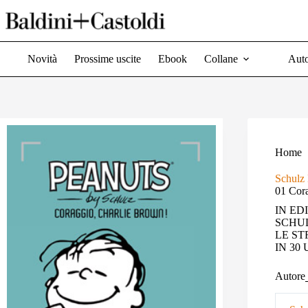
Salta
al
contenuto
Novità
Prossime uscite
Ebook
Collane
Auto
Home
Schulz
01 Cor
IN ED
SCHU
LE ST
IN 30
Autore