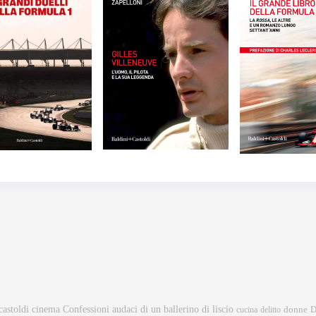
castoldi
cinema
Confessioni audaci di un ballerino di liscio
donne
cucina
delitto
D