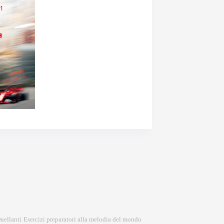
Esercizi preparatori alla melodia del mondo
uellanti