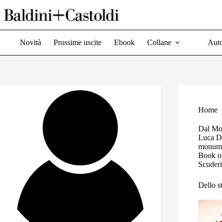
Salta
al
contenuto
Novità
Prossime uscite
Ebook
Collane
Auto
Home
Dal Mo
Luca Da
monumen
Book of
Scuderi
Dello s