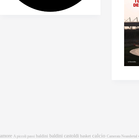
calcio
amore
baldini castoldi
baldini
basket
A piccoli passi
Camerata Neandertal