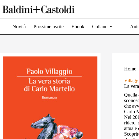
Salta
al
contenuto
Novità
Prossime uscite
Ebook
Collane
Auto
Home
Villagg
La vera
Quella 
sconosc
che avv
Carlo M
Nel 201
ridere, 
attuale
Scoprir