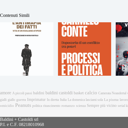
Contenuti Simili
calcio
amore
baldini castoldi
baldini
basket
A piccoli passi
Camerata Neandertal
Imprimatur
gialli
giallo
guerra
In diretta
Italia
La domenica lasciami sola
La piuma
lavor
Peanuts
Sempre più vicino
omicidio
romanzo
politica
rinascimento
scienza
serial ki
Baldini + Castoldi srl
P.I. e C.F. 08218010968