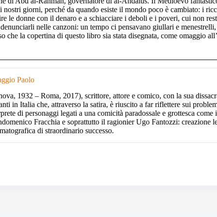
ne di Abd al-Rahman, governatore di al-Andalus. Il Medioevo fantastico 
ai nostri giorni, perché da quando esiste il mondo poco è cambiato: i ric
re le donne con il denaro e a schiacciare i deboli e i poveri, cui non res
o denunciarli nelle canzoni: un tempo ci pensavano giullari e menestrelli,
so che la copertina di questo libro sia stata disegnata, come omaggio all
aggio Paolo
ova, 1932 – Roma, 2017), scrittore, attore e comico, con la sua dissacran
lanti in Italia che, attraverso la satira, è riuscito a far riflettere sui probl
rprete di personaggi legati a una comicità paradossale e grottesca come i
domenico Fracchia e soprattutto il ragionier Ugo Fantozzi: creazione let
matografica di straordinario successo.