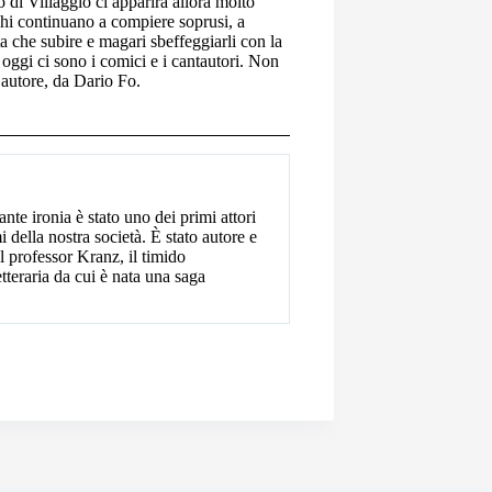
di Villaggio ci apparirà allora molto
chi continuano a compiere soprusi, a
ta che subire e magari sbeffeggiarli con la
 oggi ci sono i comici e i cantautori. Non
’autore, da Dario Fo.
te ironia è stato uno dei primi attori
emi della nostra società. È stato autore e
l professor Kranz, il timido
teraria da cui è nata una saga