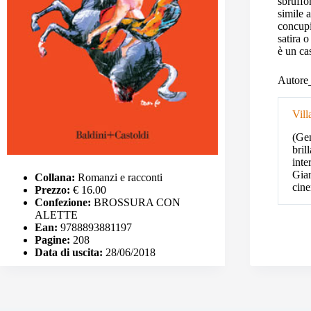
sbruffo
simile 
concupi
satira 
è un ca
Autore
Vill
(Gen
bril
inte
Gian
Collana:
Romanzi e racconti
cine
Prezzo:
€ 16.00
Confezione:
BROSSURA CON
ALETTE
Ean:
9788893881197
Pagine:
208
Data di uscita:
28/06/2018