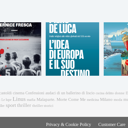
castoldi
cinema
Confessioni audaci di un ballerino di liscio
donne
cucina
delitto
D
Linus
mu
Malaparte. Morte Come Me
Milano
mafia
moda
o
Le lupe
medicina
sport
thriller
ller
thriller storici
Privacy & Cookie Policy
Customer Care