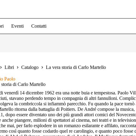
ri
Eventi
Contatti
Libri
Catalogo
La vera storia di Carlo Martello
io Paolo
 storia di Carlo Martello
di venerdì 14 dicembre 1962 era una notte buia e tempestosa. Paolo Vi
iuti, stavano perdendo tempo in compagnia di altri fannulloni. Complici
olgeva la combriccola si infiammò parecchio. Fu quando la pace tornò
artello ritorna dalla battaglia di Poitiers. De André compose la musica, l
1, dopo essere diventato uno dei più grandi attori comici del Novecento
e anche piangere, milioni di spettatori al cinema, nei teatri e in televisio
 che mai, per farlo esplodere in un romanzo esilarante e affilato, raccont
emo così quanto fosse codardo quel re carolingio, e quanto poco fosse d