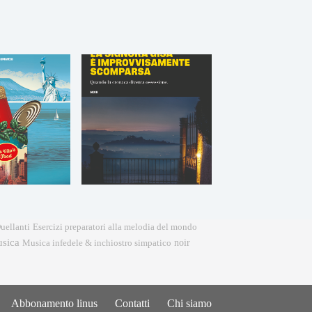
Esercizi preparatori alla melodia del mondo
uellanti
sica
noir
Musica infedele & inchiostro simpatico
Abbonamento linus
Contatti
Chi siamo